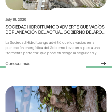
July 18, 2026
SOCIEDAD HIDROITUANGO ADVIERTE QUE VACÍOS
DE PLANEACIÓN DEL ACTUAL GOBIERNO DEJARON
AL PAÍS ANTE UNA “TORMENTA PERFECTA” EN EL
SECTOR ELÉCTRICO
La Sociedad Hidroituango advirtió que los vacíos en la
planeación energética del Gobierno llevaron al país a una
"tormenta perfecta" que pone en riesgo la seguridad y
confiabilidad del sistema eléctrico nacional.
Conocer más