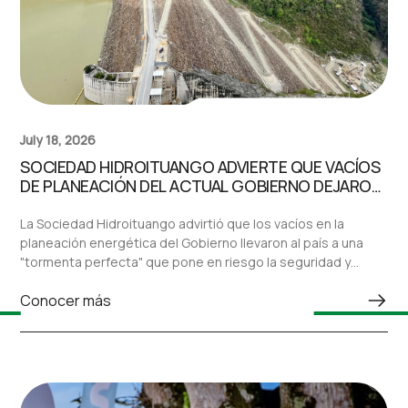
July 18, 2026
SOCIEDAD HIDROITUANGO ADVIERTE QUE VACÍOS
DE PLANEACIÓN DEL ACTUAL GOBIERNO DEJARON
AL PAÍS ANTE UNA “TORMENTA PERFECTA” EN EL
SECTOR ELÉCTRICO
La Sociedad Hidroituango advirtió que los vacíos en la
planeación energética del Gobierno llevaron al país a una
"tormenta perfecta" que pone en riesgo la seguridad y
confiabilidad del sistema eléctrico nacional.
Conocer más