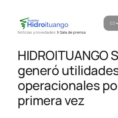
ES
Noticias y novedades
Sala de prensa
HIDROITUANGO S
generó utilidade
operacionales po
primera vez