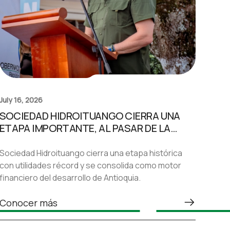
July 16, 2026
SOCIEDAD HIDROITUANGO CIERRA UNA
ETAPA IMPORTANTE, AL PASAR DE LA
INCERTIDUMBRE JURÍDICA A
CONVERTIRSE EN UNO DE LOS MOTORES
Sociedad Hidroituango cierra una etapa histórica
FINANCIEROS DE ANTIOQUIA
con utilidades récord y se consolida como motor
financiero del desarrollo de Antioquia.
Conocer más