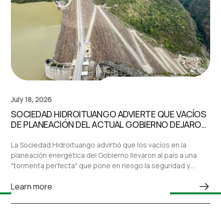
July 18, 2026
SOCIEDAD HIDROITUANGO ADVIERTE QUE VACÍOS
DE PLANEACIÓN DEL ACTUAL GOBIERNO DEJARON
AL PAÍS ANTE UNA “TORMENTA PERFECTA” EN EL
SECTOR ELÉCTRICO
La Sociedad Hidroituango advirtió que los vacíos en la
planeación energética del Gobierno llevaron al país a una
"tormenta perfecta" que pone en riesgo la seguridad y
confiabilidad del sistema eléctrico nacional.
Learn more