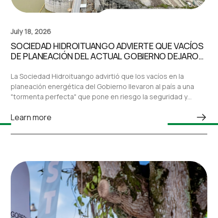
July 18, 2026
SOCIEDAD HIDROITUANGO ADVIERTE QUE VACÍOS
DE PLANEACIÓN DEL ACTUAL GOBIERNO DEJARON
AL PAÍS ANTE UNA “TORMENTA PERFECTA” EN EL
SECTOR ELÉCTRICO
La Sociedad Hidroituango advirtió que los vacíos en la
planeación energética del Gobierno llevaron al país a una
"tormenta perfecta" que pone en riesgo la seguridad y
confiabilidad del sistema eléctrico nacional.
Learn more